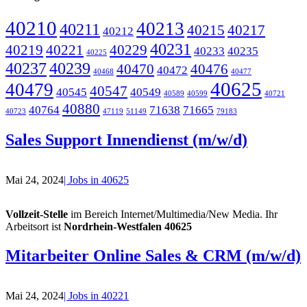
40210
40213
40211
40215
40217
40212
40231
40219
40221
40229
40233
40235
40225
40237
40239
40470
40476
40472
40468
40477
40625
40479
40547
40545
40549
40589
40599
40721
40880
40764
71638
71665
40723
47119
51149
79183
Sales Support Innendienst (m/w/d)
Mai 24, 2024
| Jobs in 40625
Vollzeit-Stelle
im Bereich Internet/Multimedia/New Media. Ihr
Arbeitsort ist
Nordrhein-Westfalen 40625
Mitarbeiter Online Sales & CRM (m/w/d)
Mai 24, 2024
| Jobs in 40221