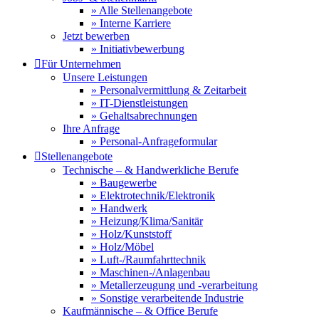
» Alle Stellenangebote
» Interne Karriere
Jetzt bewerben
» Initiativbewerbung

Für Unternehmen
Unsere Leistungen
» Personalvermittlung & Zeitarbeit
» IT-Dienstleistungen
» Gehaltsabrechnungen
Ihre Anfrage
» Personal-Anfrageformular

Stellenangebote
Technische – & Handwerkliche Berufe
» Baugewerbe
» Elektrotechnik/Elektronik
» Handwerk
» Heizung/Klima/Sanitär
» Holz/Kunststoff
» Holz/Möbel
» Luft-/Raumfahrttechnik
» Maschinen-/Anlagenbau
» Metallerzeugung und -verarbeitung
» Sonstige verarbeitende Industrie
Kaufmännische – & Office Berufe