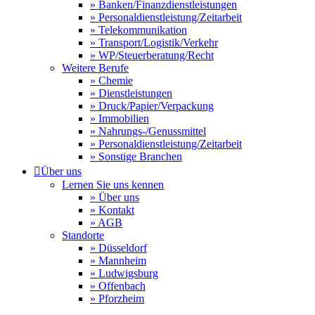
» Banken/Finanzdienstleistungen
» Personaldienstleistung/Zeitarbeit
» Telekommunikation
» Transport/Logistik/Verkehr
» WP/Steuerberatung/Recht
Weitere Berufe
» Chemie
» Dienstleistungen
» Druck/Papier/Verpackung
» Immobilien
» Nahrungs-/Genussmittel
» Personaldienstleistung/Zeitarbeit
» Sonstige Branchen

Über uns
Lernen Sie uns kennen
» Über uns
» Kontakt
» AGB
Standorte
» Düsseldorf
» Mannheim
» Ludwigsburg
» Offenbach
» Pforzheim