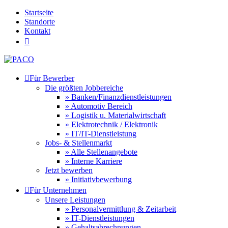
Startseite
Standorte
Kontakt


Für Bewerber
Die größten Jobbereiche
» Banken/Finanzdienstleistungen
» Automotiv Bereich
» Logistik u. Materialwirtschaft
» Elektrotechnik / Elektronik
» IT/IT-Dienstleistung
Jobs- & Stellenmarkt
» Alle Stellenangebote
» Interne Karriere
Jetzt bewerben
» Initiativbewerbung

Für Unternehmen
Unsere Leistungen
» Personalvermittlung & Zeitarbeit
» IT-Dienstleistungen
» Gehaltsabrechnungen