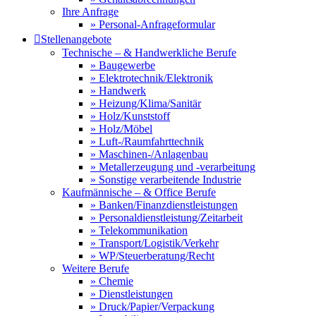
Ihre Anfrage
» Personal-Anfrageformular

Stellenangebote
Technische – & Handwerkliche Berufe
» Baugewerbe
» Elektrotechnik/Elektronik
» Handwerk
» Heizung/Klima/Sanitär
» Holz/Kunststoff
» Holz/Möbel
» Luft-/Raumfahrttechnik
» Maschinen-/Anlagenbau
» Metallerzeugung und -verarbeitung
» Sonstige verarbeitende Industrie
Kaufmännische – & Office Berufe
» Banken/Finanzdienstleistungen
» Personaldienstleistung/Zeitarbeit
» Telekommunikation
» Transport/Logistik/Verkehr
» WP/Steuerberatung/Recht
Weitere Berufe
» Chemie
» Dienstleistungen
» Druck/Papier/Verpackung