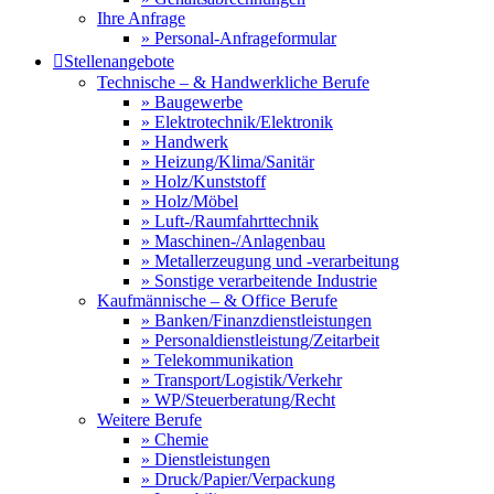
Ihre Anfrage
» Personal-Anfrageformular

Stellenangebote
Technische – & Handwerkliche Berufe
» Baugewerbe
» Elektrotechnik/Elektronik
» Handwerk
» Heizung/Klima/Sanitär
» Holz/Kunststoff
» Holz/Möbel
» Luft-/Raumfahrttechnik
» Maschinen-/Anlagenbau
» Metallerzeugung und -verarbeitung
» Sonstige verarbeitende Industrie
Kaufmännische – & Office Berufe
» Banken/Finanzdienstleistungen
» Personaldienstleistung/Zeitarbeit
» Telekommunikation
» Transport/Logistik/Verkehr
» WP/Steuerberatung/Recht
Weitere Berufe
» Chemie
» Dienstleistungen
» Druck/Papier/Verpackung