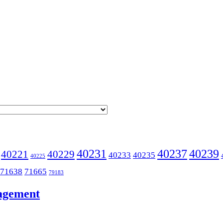
40231
40237
40239
40221
40229
40233
40235
40225
71638
71665
79183
nagement