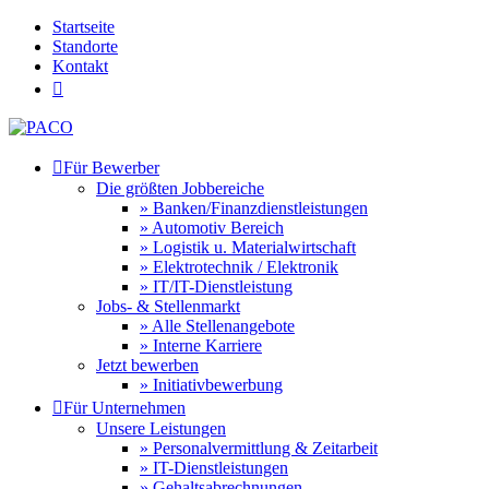
Startseite
Standorte
Kontakt


Für Bewerber
Die größten Jobbereiche
» Banken/Finanzdienstleistungen
» Automotiv Bereich
» Logistik u. Materialwirtschaft
» Elektrotechnik / Elektronik
» IT/IT-Dienstleistung
Jobs- & Stellenmarkt
» Alle Stellenangebote
» Interne Karriere
Jetzt bewerben
» Initiativbewerbung

Für Unternehmen
Unsere Leistungen
» Personalvermittlung & Zeitarbeit
» IT-Dienstleistungen
» Gehaltsabrechnungen