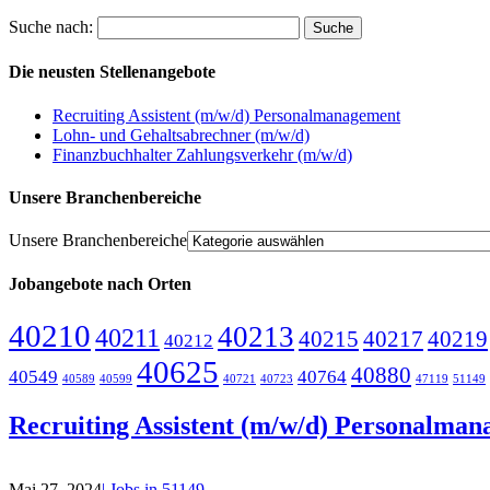
Suche nach:
Die neusten Stellenangebote
Recruiting Assistent (m/w/d) Personalmanagement
Lohn- und Gehaltsabrechner (m/w/d)
Finanzbuchhalter Zahlungsverkehr (m/w/d)
Unsere Branchenbereiche
Unsere Branchenbereiche
Jobangebote nach Orten
40210
40213
40211
40215
40217
40219
40212
40625
40880
40549
40764
40589
40599
40721
40723
47119
51149
Recruiting Assistent (m/w/d) Personalma
Mai 27, 2024
| Jobs in 51149