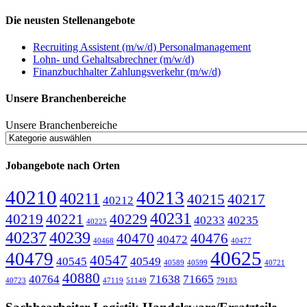
Die neusten Stellenangebote
Recruiting Assistent (m/w/d) Personalmanagement
Lohn- und Gehaltsabrechner (m/w/d)
Finanzbuchhalter Zahlungsverkehr (m/w/d)
Unsere Branchenbereiche
Unsere Branchenbereiche
Jobangebote nach Orten
40210
40213
40211
40215
40217
40212
40231
40219
40221
40229
40233
40235
40225
40237
40239
40470
40476
40472
40468
40477
40625
40479
40547
40545
40549
40589
40599
40721
40880
40764
71638
71665
40723
47119
51149
79183