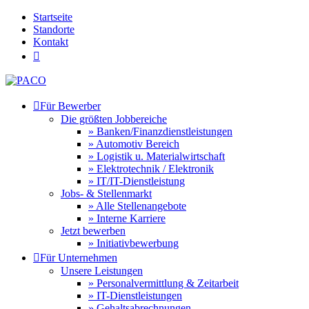
Startseite
Standorte
Kontakt


Für Bewerber
Die größten Jobbereiche
» Banken/Finanzdienstleistungen
» Automotiv Bereich
» Logistik u. Materialwirtschaft
» Elektrotechnik / Elektronik
» IT/IT-Dienstleistung
Jobs- & Stellenmarkt
» Alle Stellenangebote
» Interne Karriere
Jetzt bewerben
» Initiativbewerbung

Für Unternehmen
Unsere Leistungen
» Personalvermittlung & Zeitarbeit
» IT-Dienstleistungen
» Gehaltsabrechnungen