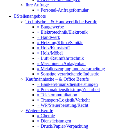
Ihre Anfrage
» Personal-Anfrageformular

Stellenangebote
Technische – & Handwerkliche Berufe
» Baugewerbe
» Elektrotechnik/Elektronik
» Handwerk
» Heizung/Klima/Sanitär
» Holz/Kunststoff
» Holz/Möbel
» Luft-/Raumfahrttechnik
» Maschinen-/Anlagenbau
» Metallerzeugung und -verarbeitung
» Sonstige verarbeitende Industrie
Kaufmännische – & Office Berufe
» Banken/Finanzdienstleistungen
» Personaldienstleistung/Zeitarbeit
» Telekommunikation
» Transport/Logistik/Verkehr
» WP/Steuerberatung/Recht
Weitere Berufe
» Chemie
» Dienstleistungen
» Druck/Papier/Verpackung