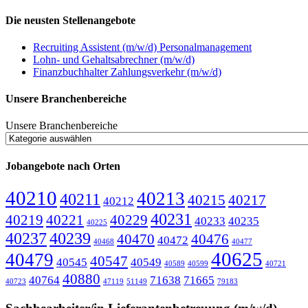
Die neusten Stellenangebote
Recruiting Assistent (m/w/d) Personalmanagement
Lohn- und Gehaltsabrechner (m/w/d)
Finanzbuchhalter Zahlungsverkehr (m/w/d)
Unsere Branchenbereiche
Unsere Branchenbereiche
Jobangebote nach Orten
40210
40213
40211
40215
40217
40212
40231
40219
40221
40229
40233
40235
40225
40237
40239
40470
40476
40472
40468
40477
40625
40479
40547
40545
40549
40589
40599
40721
40880
40764
71638
71665
40723
47119
51149
79183