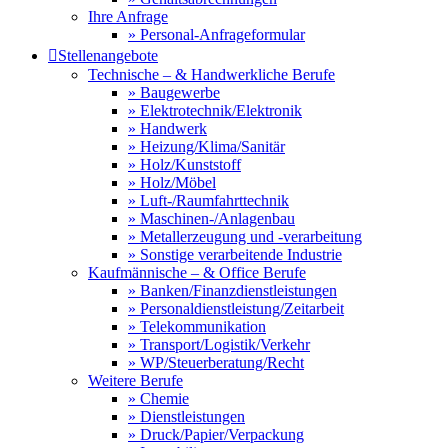
Ihre Anfrage
» Personal-Anfrageformular

Stellenangebote
Technische – & Handwerkliche Berufe
» Baugewerbe
» Elektrotechnik/Elektronik
» Handwerk
» Heizung/Klima/Sanitär
» Holz/Kunststoff
» Holz/Möbel
» Luft-/Raumfahrttechnik
» Maschinen-/Anlagenbau
» Metallerzeugung und -verarbeitung
» Sonstige verarbeitende Industrie
Kaufmännische – & Office Berufe
» Banken/Finanzdienstleistungen
» Personaldienstleistung/Zeitarbeit
» Telekommunikation
» Transport/Logistik/Verkehr
» WP/Steuerberatung/Recht
Weitere Berufe
» Chemie
» Dienstleistungen
» Druck/Papier/Verpackung