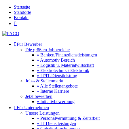
Startseite
Standorte
Kontakt


Für Bewerber
Die größten Jobbereiche
» Banken/Finanzdienstleistungen
» Automotiv Bereich
» Logistik u. Materialwirtschaft
» Elektrotechnik / Elektronik
» IT/IT-Dienstleistung
Jobs- & Stellenmarkt
» Alle Stellenangebote
» Interne Karriere
Jetzt bewerben
» Initiativbewerbung

Für Unternehmen
Unsere Leistungen
» Personalvermittlung & Zeitarbeit
» IT-Dienstleistungen
» Gehaltsabrechnungen