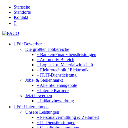
Startseite
Standorte
Kontakt


Für Bewerber
Die größten Jobbereiche
» Banken/Finanzdienstleistungen
» Automotiv Bereich
» Logistik u. Materialwirtschaft
» Elektrotechnik / Elektronik
» IT/IT-Dienstleistung
Jobs- & Stellenmarkt
» Alle Stellenangebote
» Interne Karriere
Jetzt bewerben
» Initiativbewerbung

Für Unternehmen
Unsere Leistungen
» Personalvermittlung & Zeitarbeit
» IT-Dienstleistungen
» Gehaltsabrechnungen