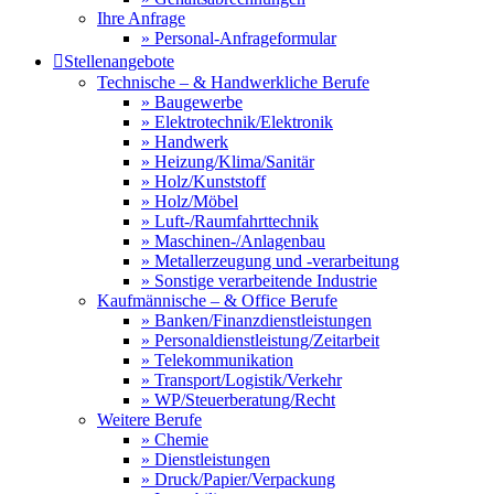
Ihre Anfrage
» Personal-Anfrageformular

Stellenangebote
Technische – & Handwerkliche Berufe
» Baugewerbe
» Elektrotechnik/Elektronik
» Handwerk
» Heizung/Klima/Sanitär
» Holz/Kunststoff
» Holz/Möbel
» Luft-/Raumfahrttechnik
» Maschinen-/Anlagenbau
» Metallerzeugung und -verarbeitung
» Sonstige verarbeitende Industrie
Kaufmännische – & Office Berufe
» Banken/Finanzdienstleistungen
» Personaldienstleistung/Zeitarbeit
» Telekommunikation
» Transport/Logistik/Verkehr
» WP/Steuerberatung/Recht
Weitere Berufe
» Chemie
» Dienstleistungen
» Druck/Papier/Verpackung